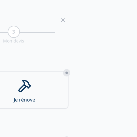
3
Mon devis
Je rénove